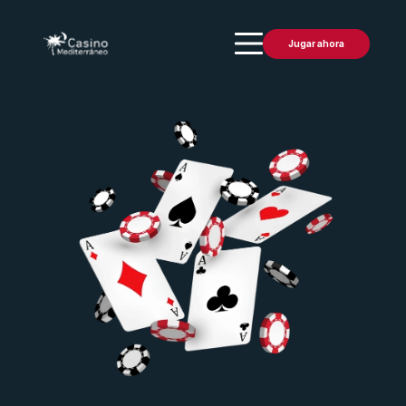
Jugar ahora