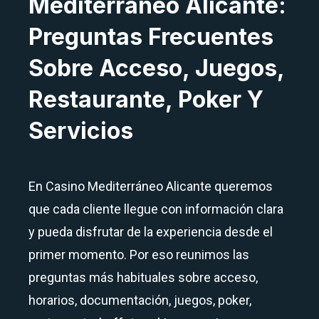
Mediterráneo Alicante:
Preguntas Frecuentes
Sobre Acceso, Juegos,
Restaurante, Poker Y
Servicios
En Casino Mediterráneo Alicante queremos
que cada cliente llegue con información clara
y pueda disfrutar de la experiencia desde el
primer momento. Por eso reunimos las
preguntas más habituales sobre acceso,
horarios, documentación, juegos, poker,