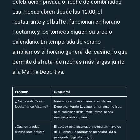
celebración privada o noche de combinados.
Las mesas abren desde las 12:00, el
restaurante y el buffet funcionan en horario
nocturno, y los torneos siguen su propio
calendario. En temporada de verano
ampliamos el horario general del casino, lo que
permite disfrutar de noches más largas junto
a la Marina Deportiva.
Pregunta
Respuesta
¿Dónde está Casino
Nuestro casino se encuentra en Marina
Mediterráneo Alicante?
Deportiva, Muelle Levante, en un entorno ideal
para combinar juego, restaurante, paseo,
eventos y ocio nocturno.
¿Cuál es la edad
El acceso está reservado a personas mayores
mínima para entrar?
de 18 años. Es obligatorio presentar DNI o
pasaporte original en vigor.